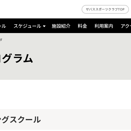
ザバススポーツクラブTOP
ール
スケジュール
施設紹介
料金
利用案内
アク
す
ログラム
ングスクール