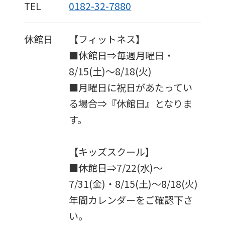
TEL
0182-32-7880
休館日
【フィットネス】
■休館日⇒毎週月曜日・
8/15(土)～8/18(火)
■月曜日に祝日があたってい
る場合⇒『休館日』となりま
For
す。
foreigners
【キッズスクール】
■休館日⇒7/22(水)～
Central
7/31(金)・8/15(土)～8/18(火)
Sports
年間カレンダーをご確認下さ
official
い。
website