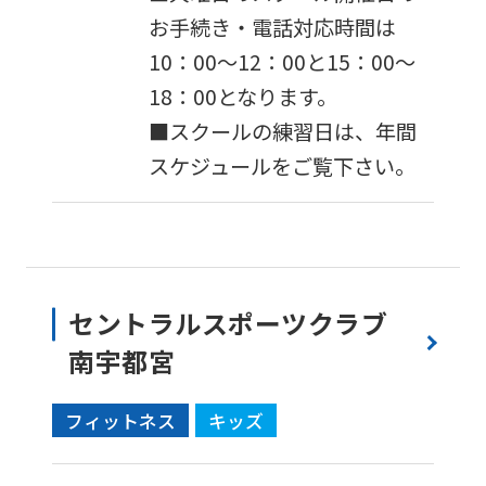
fully
お手続き・電話対応時間は
understand
10：00～12：00と15：00～
this
18：00となります。
before
■スクールの練習日は、年間
using
スケジュールをご覧下さい。
the
service.
Automatic translation
セントラルスポーツクラブ
南宇都宮
フィットネス
キッズ