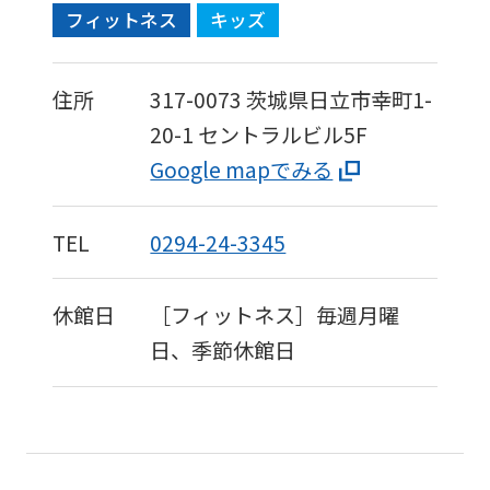
フィットネス
キッズ
version
of
this
住所
317-0073
茨城県日立市幸町1-
website
20-1
セントラルビル5F
will
Google mapでみる
be
translated
TEL
0294-24-3345
mechanically,
so
休館日
［フィットネス］毎週月曜
it
日、季節休館日
may
not
be
an