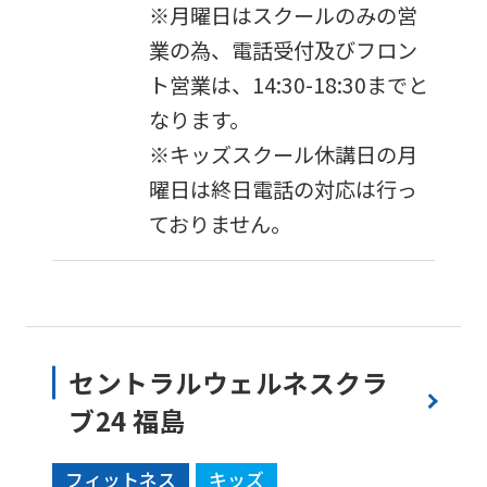
※月曜日はスクールのみの営
is
業の為、電話受付及びフロン
automatically
ト営業は、14:30-18:30までと
translated
なります。
into
※キッズスクール休講日の月
English.
曜日は終日電話の対応は行っ
Click
ておりません。
the
link
below
(start
automatic
セントラルウェルネスクラ
translation)
ブ24 福島
to
return
フィットネス
キッズ