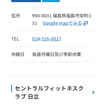
to
the
住所
960-8031
福島県福島市栄町1-
top
31
Google mapでみる
page.
However,
TEL
024-526-0017
if
you
休館日
毎週月曜日及び季節休業
use
an
automatic
translation
service,
セントラルフィットネスク
the
ラブ 日立
Japanese