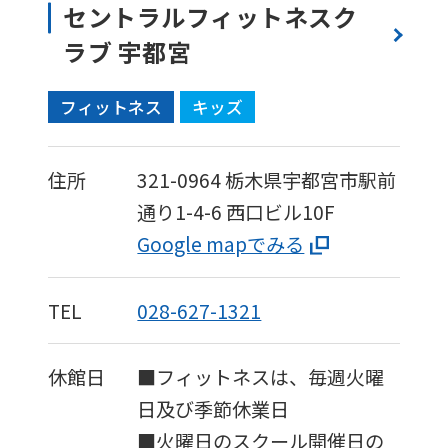
セントラルフィットネスク
accurate
ラブ 宇都宮
translation.
The
フィットネス
キッズ
translation
may
住所
321-0964
栃木県宇都宮市駅前
differ
通り1-4-6
西口ビル10F
from
Google mapでみる
the
original
content.
TEL
028-627-1321
We
ask
休館日
■フィットネスは、毎週火曜
that
日及び季節休業日
you
■火曜日のスクール開催日の