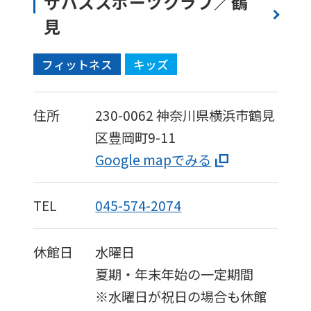
ザバススポーツクラブ／鶴
be
見
translated
mechanically,
フィットネス
キッズ
so
it
住所
230-0062
神奈川県横浜市鶴見
may
区豊岡町9-11
not
Google mapでみる
be
an
TEL
045-574-2074
accurate
translation.
休館日
水曜日
The
夏期・年末年始の一定期間
translation
※水曜日が祝日の場合も休館
may