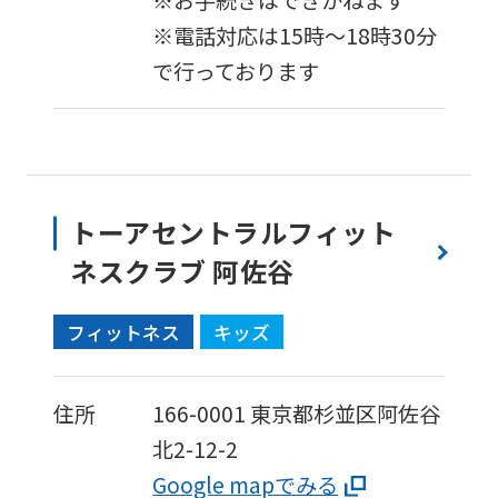
※電話対応は15時～18時30分
For
で行っております
foreigners
Central
Sports
トーアセントラルフィット
official
ネスクラブ 阿佐谷
website
is
フィットネス
キッズ
automatically
translated
住所
166-0001
東京都杉並区阿佐谷
into
北2-12-2
English.
Google mapでみる