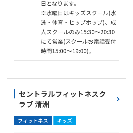
日となります。
differ
※水曜日はキッズスクール(水
from
泳・体育・ヒップホップ)、成
the
人スクールのみ15:30〜20:30
original
にて営業(スクールお電話受付
content.
時間15:00〜19:00)。
We
ask
that
you
fully
セントラルフィットネスク
understand
ラブ 清洲
this
before
フィットネス
キッズ
using