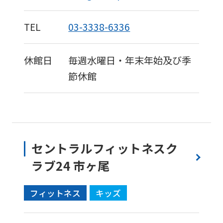
Click
the
TEL
03-3338-6336
link
below
休館日
毎週水曜日・年末年始及び季
(start
節休館
automatic
translation)
to
return
セントラルフィットネスク
to
ラブ24 市ヶ尾
the
top
フィットネス
キッズ
page.
However,