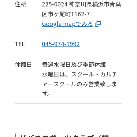
if
住所
225-0024
神奈川県横浜市青葉
you
区市ヶ尾町1162-7
use
Google mapでみる
an
automatic
TEL
045-974-1992
translation
service,
休館日
毎週水曜日及び季節休館
the
水曜日は、スクール・カルチ
Japanese
ャースクールのみ営業致しま
version
す。
of
this
website
will