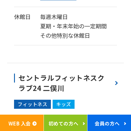
休館日
毎週木曜日
夏期・年末年始の一定期間
その他特別な休館日
セントラルフィットネスク
ラブ24 二俣川
フィットネス
キッズ
WEB 入会
初めての方へ
会員の方へ
住所
241-0821
神奈川県横浜市旭区