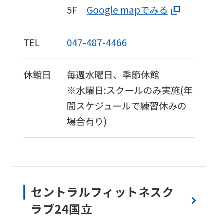
5F
Google mapでみる
accurate
translation.
The
TEL
047-487-4466
translation
may
休館日
毎週水曜日、季節休館
differ
※水曜日:スクールのみ実施(年
from
間スケジュールで練習休みの
the
場合有り)
original
content.
We
ask
セントラルフィットネスク
that
ラブ24国立
you