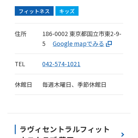
fully
フィットネス
キッズ
understand
this
住所
186-0002
東京都国立市東2-9-
before
5
Google mapでみる
using
the
TEL
042-574-1021
service.
休館日
毎週木曜日、季節休館日
Automatic translation
ラヴィセントラルフィット