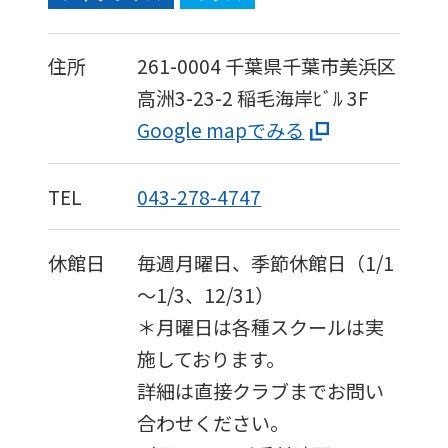
is
automatically
住所
261-0004
千葉県千葉市美浜区
translated
高洲3-23-2
稲毛海岸ﾋﾞﾙ 3F
into
Google mapでみる
English.
Click
TEL
043-278-4747
the
link
休館日
毎週月曜日、季節休館日（1/1
below
～1/3、12/31）
(start
＊月曜日は各種スクールは実
automatic
施しております。
translation)
詳細は直接クラブまでお問い
to
合わせください。
return