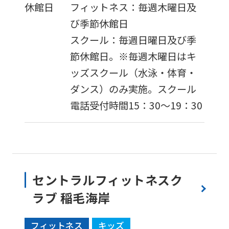
休館日
フィットネス：毎週木曜日及
び季節休館日
スクール：毎週日曜日及び季
節休館日。※毎週木曜日はキ
ッズスクール（水泳・体育・
ダンス）のみ実施。スクール
電話受付時間15：30～19：30
For
foreigners
Central
セントラルフィットネスク
Sports
ラブ 稲毛海岸
official
website
フィットネス
キッズ