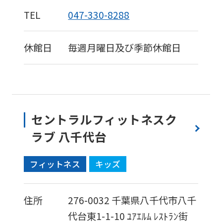
version
TEL
047-330-8288
of
this
休館日
毎週月曜日及び季節休館日
website
will
be
translated
セントラルフィットネスク
mechanically,
ラブ 八千代台
so
it
フィットネス
キッズ
may
not
住所
276-0032
千葉県八千代市八千
be
代台東1-1-10
ﾕｱｴﾙﾑ ﾚｽﾄﾗﾝ街
an