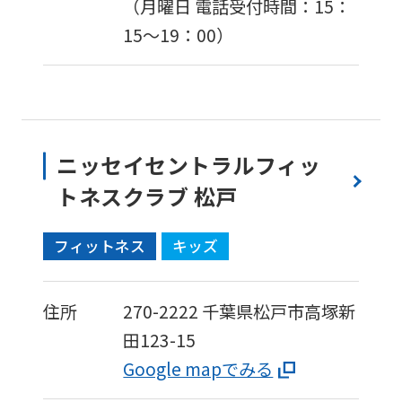
（月曜日 電話受付時間：15：
to
15〜19：00）
the
top
page.
However,
if
ニッセイセントラルフィッ
you
トネスクラブ 松戸
use
フィットネス
キッズ
an
automatic
translation
住所
270-2222
千葉県松戸市高塚新
service,
田123-15
the
Google mapでみる
Japanese