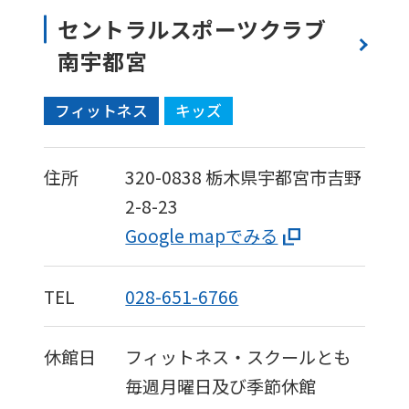
is
セントラルスポーツクラブ
automatically
南宇都宮
translated
into
フィットネス
キッズ
English.
Click
住所
320-0838
栃木県宇都宮市吉野
the
2-8-23
link
Google mapでみる
below
(start
TEL
028-651-6766
automatic
translation)
休館日
フィットネス・スクールとも
to
毎週月曜日及び季節休館
return