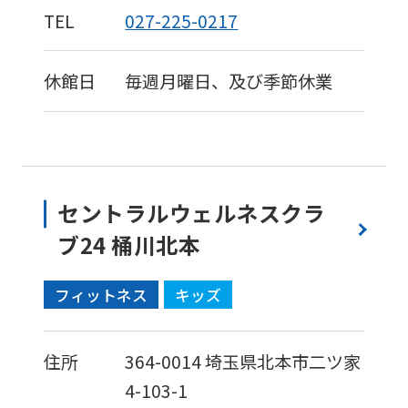
accurate
TEL
027-225-0217
translation.
The
休館日
毎週月曜日、及び季節休業
translation
may
differ
from
セントラルウェルネスクラ
the
ブ24 桶川北本
original
content.
フィットネス
キッズ
We
ask
住所
364-0014
埼玉県北本市二ツ家
that
4-103-1
you