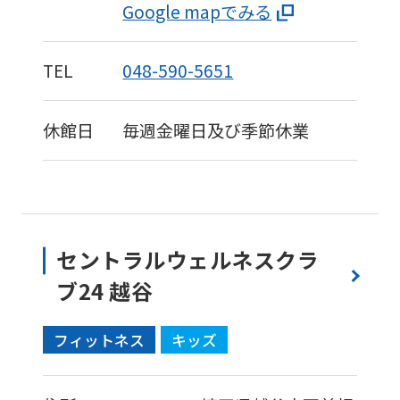
Google mapでみる
fully
understand
TEL
048-590-5651
this
before
休館日
毎週金曜日及び季節休業
using
the
service.
Automatic translation
セントラルウェルネスクラ
ブ24 越谷
フィットネス
キッズ