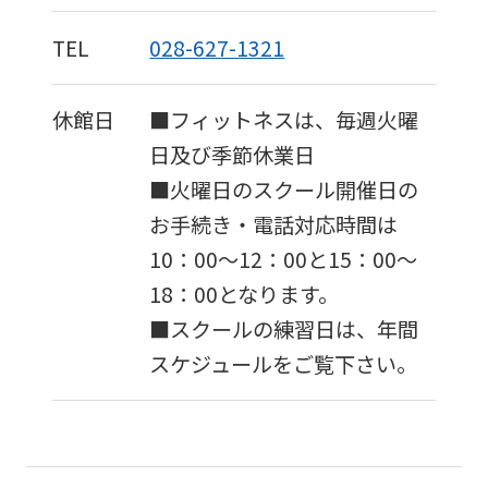
TEL
028-627-1321
休館日
■フィットネスは、毎週火曜
日及び季節休業日
■火曜日のスクール開催日の
お手続き・電話対応時間は
For
10：00～12：00と15：00～
18：00となります。
foreigners
■スクールの練習日は、年間
スケジュールをご覧下さい。
Central
Sports
official
website