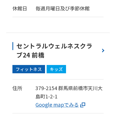
version
休館日
毎週月曜日及び季節休館
of
this
website
will
セントラルウェルネスクラ
be
ブ24 前橋
translated
mechanically,
フィットネス
キッズ
so
it
住所
379-2154
群馬県前橋市天川大
may
島町1-2-1
not
Google mapでみる
be
an