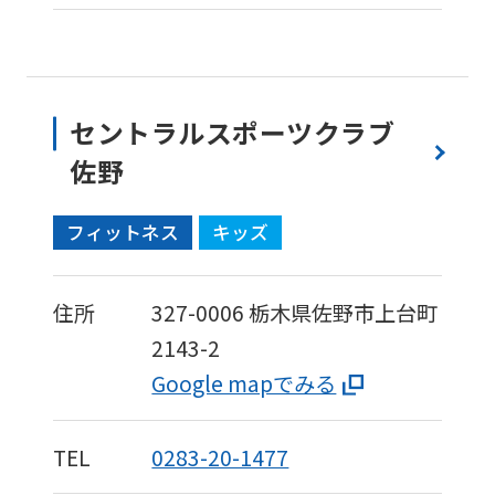
to
the
top
page.
セントラルスポーツクラブ
However,
佐野
if
フィットネス
キッズ
you
use
an
住所
327-0006
栃木県佐野市上台町
automatic
2143-2
translation
Google mapでみる
service,
the
TEL
0283-20-1477
Japanese