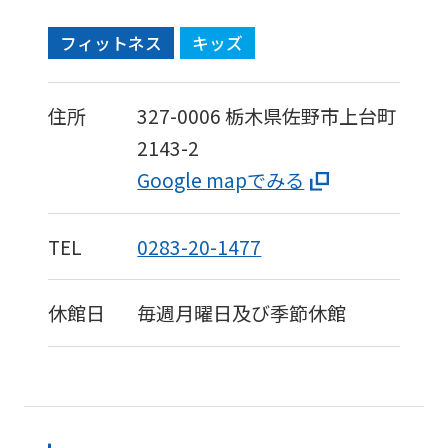
accurate
フィットネス
キッズ
translation.
The
住所
327-0006
栃木県佐野市上台町
translation
2143-2
may
Google mapでみる
differ
from
the
TEL
0283-20-1477
original
content.
休館日
毎週月曜日及び季節休館
We
ask
that
you