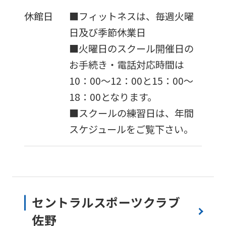
version
休館日
■フィットネスは、毎週火曜
of
日及び季節休業日
this
■火曜日のスクール開催日の
website
お手続き・電話対応時間は
will
10：00～12：00と15：00～
be
18：00となります。
translated
■スクールの練習日は、年間
mechanically,
スケジュールをご覧下さい。
so
it
may
not
セントラルスポーツクラブ
be
佐野
an