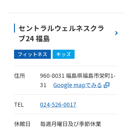
is
automatically
translated
セントラルウェルネスクラ
into
ブ24 福島
English.
Click
フィットネス
キッズ
the
link
住所
960-8031
福島県福島市栄町1-
below
31
Google mapでみる
(start
automatic
TEL
024-526-0017
translation)
to
休館日
毎週月曜日及び季節休業
return