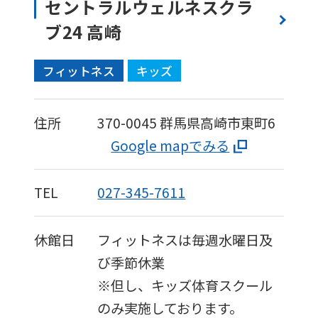
セントラルウェルネスクラ
fully
ブ24 高崎
understand
this
フィットネス
キッズ
before
using
住所
370-0045
群馬県高崎市東町6
the
Google mapでみる
service.
TEL
027-345-7611
Automatic translation
休館日
フィットネスは毎週水曜日及
び季節休業
※但し、キッズ体育スクール
のみ実施しております。