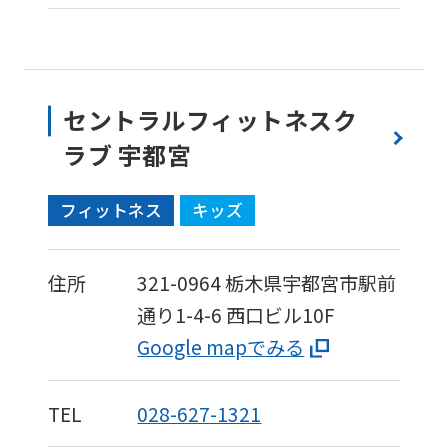
to
the
top
page.
セントラルフィットネスク
However,
ラブ 宇都宮
if
フィットネス
キッズ
you
use
an
住所
321-0964
栃木県宇都宮市駅前
automatic
通り1-4-6
西口ビル10F
translation
Google mapでみる
service,
the
TEL
028-627-1321
Japanese