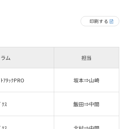
印刷する
グラム
担当
ﾄｱﾀｯｸPRO
坂本⇒山崎
ﾞｸｽ
飯田⇒中間
ﾞｸｽ
北村⇒中間