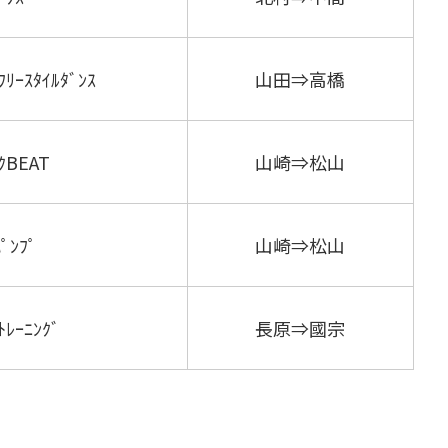
ﾌﾘｰｽﾀｲﾙﾀﾞﾝｽ
山田⇒高橋
ｯｸBEAT
山崎⇒松山
ﾊﾟﾝﾌﾟ
山崎⇒松山
ﾄﾚｰﾆﾝｸﾞ
長原⇒國宗