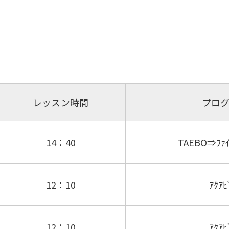
レッスン時間
プロ
14：40
TAEBO⇒ﾌｧｲ
12：10
ｱｸｱﾋ
12：10
ｱｸｱﾋ