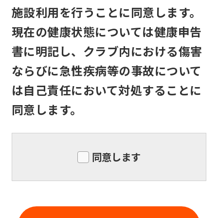
service,
メンバーは、住所または連絡先等入会申
施設利用を行うことに同意します。
the
込書記入事項に変更のあった場合は速や
現在の健康状態については健康申告
Japanese
かに所定の書面で届け出るものとしま
version
す。
書に明記し、クラブ内における傷害
of
ならびに急性疾病等の事故について
this
は自己責任において対処することに
website
同意します。
will
be
translated
同意します
mechanically,
so
it
may