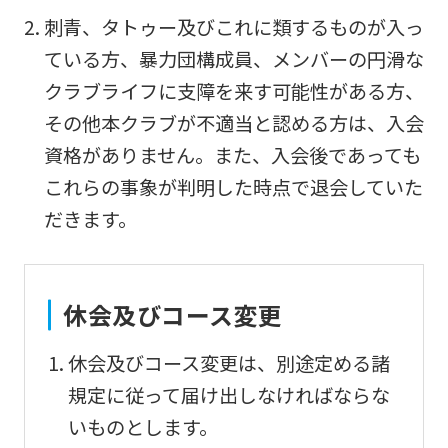
Sports
刺青、タトゥー及びこれに類するものが入っ
official
ている方、暴力団構成員、メンバーの円滑な
website
クラブライフに支障を来す可能性がある方、
is
その他本クラブが不適当と認める方は、入会
automatically
資格がありません。また、入会後であっても
translated
これらの事象が判明した時点で退会していた
into
だきます。
English.
Click
the
休会及びコース変更
link
below
休会及びコース変更は、別途定める諸
(start
規定に従って届け出しなければならな
automatic
いものとします。