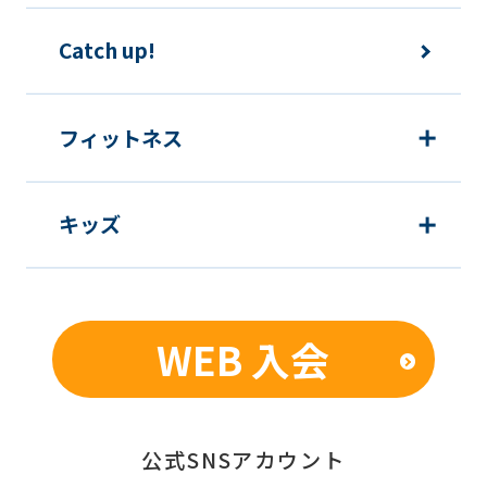
下の目的で使用させて頂きます。また、
違法または不当な行為を助長し、または
Catch up!
誘発するおそれがある方法による個人情
報の利用を行いません。
フィットネス
1) 快適にクラブをご利用いただくため
2) ご利用上の諸連絡や利用状況の確認
キッズ
のため
3) 運動プログラム（カウンセリングを含
む）等、新商品・サービスの立案・開
発・実施のため
WEB 入会
4) 新商品・サービスやイベント情報を
含む当社情報のご提供のため
5) 顧客動向分析、アンケート調査のため
6) 個人を特定できないよう加工したう
公式SNSアカウント
えでの統計的なデータの作成、活用、公