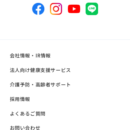
表のため
■個人情報の管理
当社は、お客様からお預かりした個人情
報は、適切かつ慎重に管理し、漏洩、改
ざん、紛失等がないよう適正な管理に努
会社情報・IR情報
めます。当社において安全管理のために
法人向け健康支援サービス
講じている措置の内容については、本プ
ライバシーポリシー末尾に記載の「問い
介護予防・高齢者サポート
合わせ窓口」までお問い合わせくださ
採用情報
い。
よくあるご質問
■個人情報の開示
当社は、お客様からお預かりした個人情
お問い合わせ