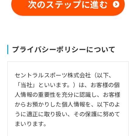
not
次のステップに進む
be
an
accurate
translation.
プライバシーポリシーについて
The
translation
may
セントラルスポーツ株式会社（以下、
differ
「当社」といいます。）は、お客様の個
from
人情報の重要性を充分に認識し、お客様
the
からお預かりした個人情報を、以下のよ
original
うに適正に取り扱い、その保護に努めて
content.
まいります。
We