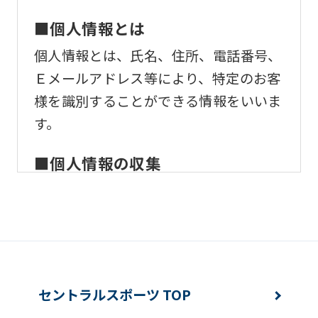
ask
that
■個人情報とは
you
個人情報とは、氏名、住所、電話番号、
fully
Ｅメールアドレス等により、特定のお客
understand
様を識別することができる情報をいいま
this
す。
before
using
■個人情報の収集
the
当社はサービスを提供するため、必要な
service.
範囲内で、適法かつ適正な方法によりお
客様の個人情報を収集いたします。
Automatic translation
■個人情報の利用
セントラルスポーツ TOP
お客様からお預かりした個人情報は、以