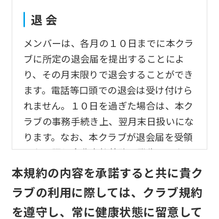
translation)
to
退 会
return
メンバーは、各月の１０日までに本クラ
to
ブに所定の退会届を提出することによ
the
り、その月末限りで退会することができ
top
ます。電話等口頭での退会は受け付けら
page.
れません。１０日を過ぎた場合は、本ク
However,
ラブの事務手続き上、翌月末日扱いにな
if
ります。なお、本クラブが退会届を受領
you
しない限り会費支払義務は発生するもの
use
とします。
本規約の内容を承諾すると共に貴ク
an
automatic
ラブの利用に際しては、クラブ規約
変更事項
translation
を遵守し、常に健康状態に留意して